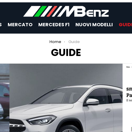
S
MERCATO
MERCEDES F1
NUOVI MODELLI
GUID
Home
Guide
GUIDE