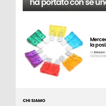
ha portato con sé una
Merced
la posi
di
Alessio
13/08/2018
CHI SIAMO