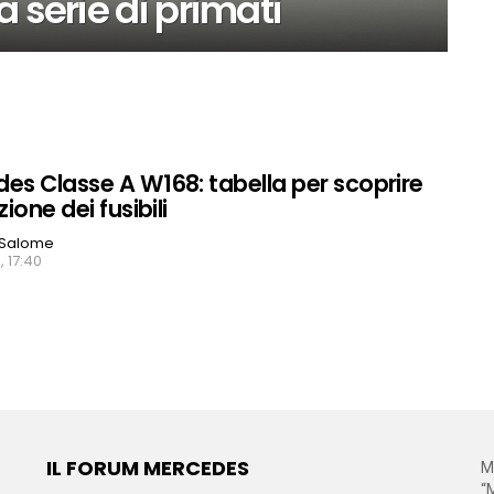
 serie di primati
es Classe A W168: tabella per scoprire
zione dei fusibili
 Salome
, 17:40
IL FORUM MERCEDES
M
“