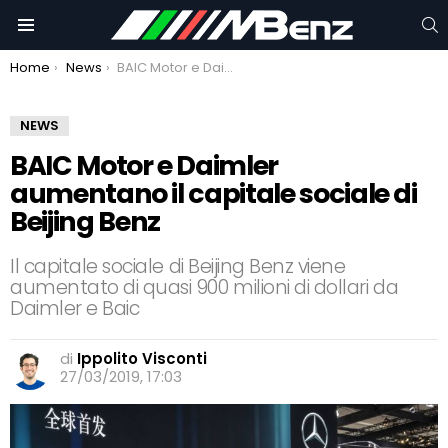
C
Menu
You are here:
Home
News
BAIC Motor e Daimler aumentano il capitale sociale di Beijing Benz
NEWS
BAIC Motor e Daimler
aumentano il capitale sociale di
Beijing Benz
Il capitale sociale di Beijing Benz viene
aumentato di quasi 900 milioni di dollari da
Daimler e Baic
di
Ippolito Visconti
27/03/2019, 17:03