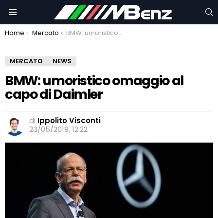
C
Menu
You are here:
Home
Mercato
BMW: umoristico omaggio al capo di Daimler
MERCATO
NEWS
BMW: umoristico omaggio al
capo di Daimler
di
Ippolito Visconti
23/05/2019, 12:22