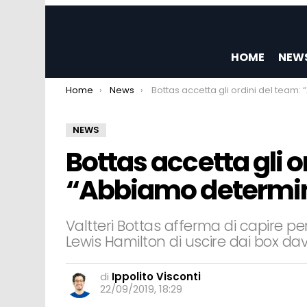
HOME
NEW
You are here:
Home
News
Bottas accetta gli ordini del team: “Abbiamo determinate rego
NEWS
Bottas accetta gli o
“Abbiamo determin
Valtteri Bottas afferma di capire pe
Lewis Hamilton di uscire dai box dava
di
Ippolito Visconti
22/09/2019, 18:29