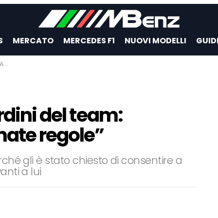
S
MERCATO
MERCEDES F1
NUOVI MODELLI
GUID
le”
rdini del team:
ate regole”
rché gli è stato chiesto di consentire a
nti a lui