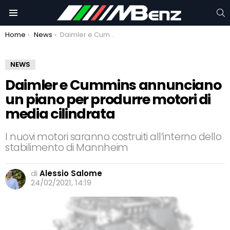
C
Menu
You are here:
Home
News
Daimler e Cummins annunciano un piano per produrre motori di media cilindrata
NEWS
Daimler e Cummins annunciano
un piano per produrre motori di
media cilindrata
I nuovi motori saranno costruiti all’interno dello
stabilimento di Mannheim
di
Alessio Salome
24/02/2021, 14:19