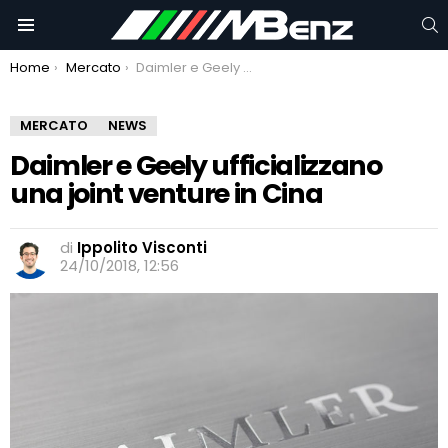
C
Menu
You are here:
Home
Mercato
Daimler e Geely ufficializzano una joint venture in Cina
MERCATO
NEWS
Daimler e Geely ufficializzano
una joint venture in Cina
di
Ippolito Visconti
24/10/2018, 12:56