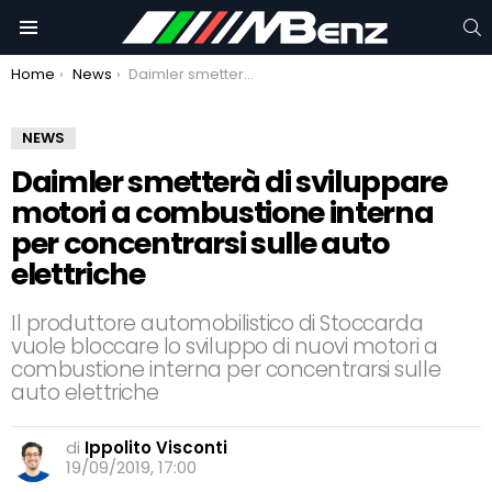
C
Menu
You are here:
Home
News
Daimler smetterà di sviluppare motori a combustione interna per concentrarsi sulle auto elettriche
NEWS
Daimler smetterà di sviluppare
motori a combustione interna
per concentrarsi sulle auto
elettriche
Il produttore automobilistico di Stoccarda
vuole bloccare lo sviluppo di nuovi motori a
combustione interna per concentrarsi sulle
auto elettriche
di
Ippolito Visconti
19/09/2019, 17:00