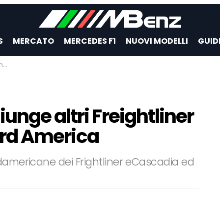
S
MERCATO
MERCEDES F1
NUOVI MODELLI
GUID
ca
unge altri Freightliner
Nord America
rdamericane dei Frightliner eCascadia ed