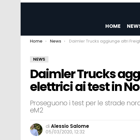
HOME
NEW
You are here:
Home
News
Daimler Trucks aggiunge altri Freightliner elettrici ai test in Nord Ameri
NEWS
Daimler Trucks aggi
elettrici ai test in 
Proseguono i test per le strade no
eM2
di
Alessio Salome
05/03/2020, 12:32