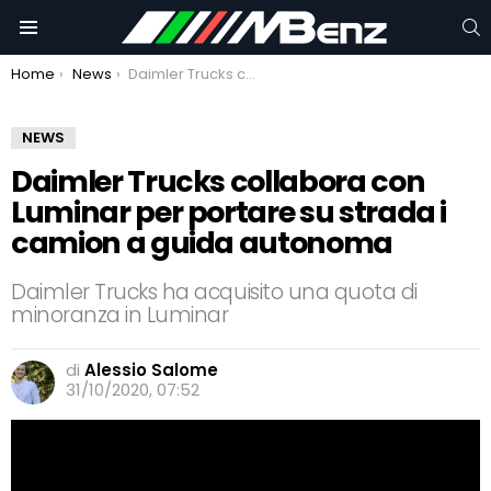
C
Menu
You are here:
Home
News
Daimler Trucks collabora con Luminar per portare su strada i camion a guida autonoma
NEWS
Daimler Trucks collabora con
Luminar per portare su strada i
camion a guida autonoma
Daimler Trucks ha acquisito una quota di
minoranza in Luminar
di
Alessio Salome
31/10/2020, 07:52