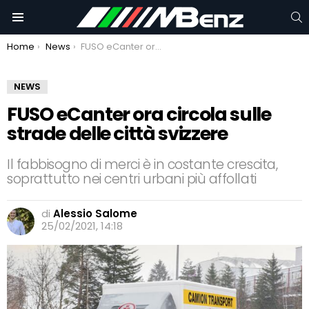
C
Menu
You are here:
Home
News
FUSO eCanter ora circola sulle strade delle città svizzere
NEWS
FUSO eCanter ora circola sulle
strade delle città svizzere
Il fabbisogno di merci è in costante crescita,
soprattutto nei centri urbani più affollati
di
Alessio Salome
25/02/2021, 14:18