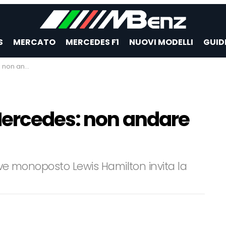
S
MERCATO
MERCEDES F1
NUOVI MODELLI
GUID
re i limiti
Mercedes: non andare
ove monoposto Lewis Hamilton invita la