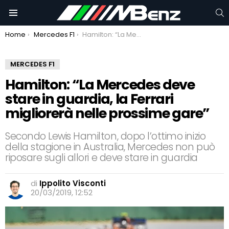
C
Menu
You are here:
Home
Mercedes F1
Hamilton: “La Mercedes deve stare in guardia, la Ferrari migliorerà nelle prossime gare”
MERCEDES F1
Hamilton: “La Mercedes deve
stare in guardia, la Ferrari
migliorerà nelle prossime gare”
Secondo Lewis Hamilton, dopo l’ottimo inizio
della stagione in Australia, Mercedes non può
riposare sugli allori e deve stare in guardia
di
Ippolito Visconti
20/03/2019, 12:52