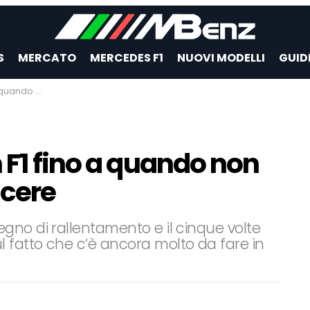
S
MERCATO
MERCEDES F1
NUOVI MODELLI
GUID
ulla da vincere
 F1 fino a quando non
ncere
gno di rallentamento e il cinque volte
 fatto che c’è ancora molto da fare in