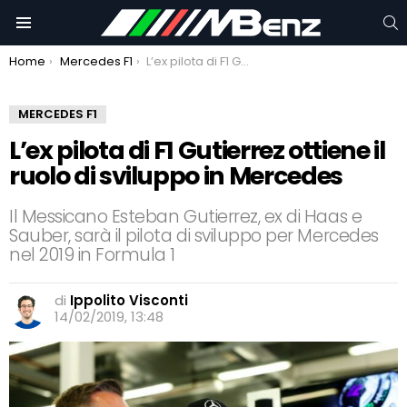
C
Menu
You are here:
Home
Mercedes F1
L’ex pilota di F1 Gutierrez ottiene il ruolo di sviluppo in Mercedes
MERCEDES F1
L’ex pilota di F1 Gutierrez ottiene il
ruolo di sviluppo in Mercedes
Il Messicano Esteban Gutierrez, ex di Haas e
Sauber, sarà il pilota di sviluppo per Mercedes
nel 2019 in Formula 1
di
Ippolito Visconti
14/02/2019, 13:48