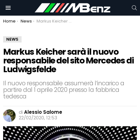
C
Menu
You are here:
Home
News
Markus Keicher sarà il nuovo responsabile del sito Mercedes di Ludwigsfelde
NEWS
Markus Keicher sarà il nuovo
responsabile del sito Mercedes di
Ludwigsfelde
Il nuovo responsabile assumerà l’incarico a
partire dal 1 aprile 2020 presso la fabbrica
tedesca
di
Alessio Salome
22/02/2020, 12:53