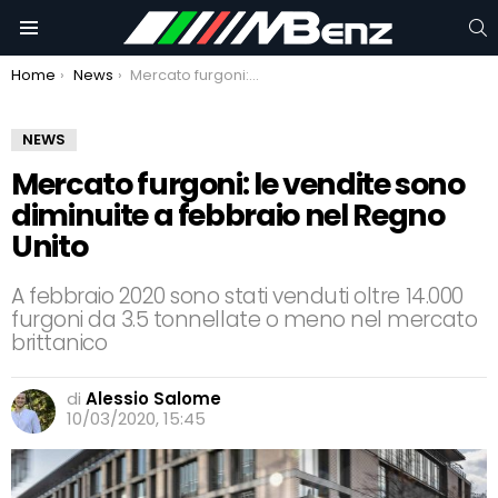
C
Menu
You are here:
Home
News
Mercato furgoni: le vendite sono diminuite a febbraio nel Regno Unito
NEWS
Mercato furgoni: le vendite sono
diminuite a febbraio nel Regno
Unito
A febbraio 2020 sono stati venduti oltre 14.000
furgoni da 3.5 tonnellate o meno nel mercato
brittanico
di
Alessio Salome
10/03/2020, 15:45