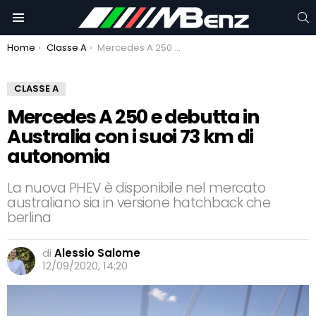
C
Menu
You are here:
Home
Classe A
Mercedes A 250 e debutta in Australia con i suoi 73 km di autonomia
CLASSE A
Mercedes A 250 e debutta in
Australia con i suoi 73 km di
autonomia
La nuova PHEV è disponibile nel mercato
australiano sia in versione hatchback che
berlina
di
Alessio Salome
12/09/2020, 14:20