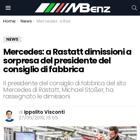
C
Menu
You are here:
Home
News
Mercedes: a Rastatt dimissioni a sorpresa del presidente del consiglio di fabbrica
NEWS
Mercedes: a Rastatt dimissioni a
sorpresa del presidente del
consiglio di fabbrica
Il presidente del consiglio di fabbrica del sito
Mercedes di Rastatt, Michael Stößer, ha
rassegnato le dimissioni
di
Ippolito Visconti
27/05/2019, 15:55