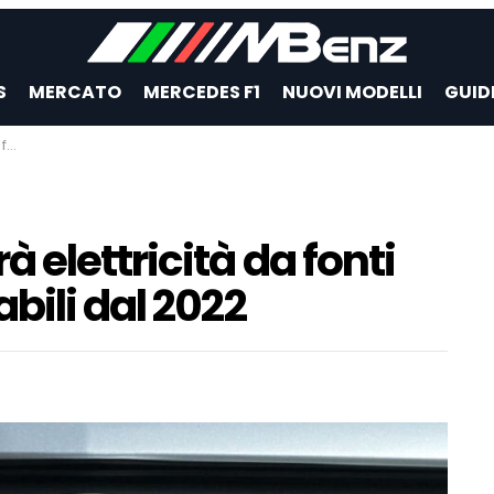
S
MERCATO
MERCEDES F1
NUOVI MODELLI
GUID
22
 elettricità da fonti
bili dal 2022