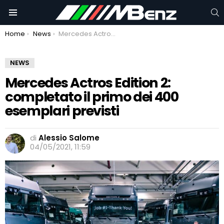
C
Menu
You are here:
Home
News
Mercedes Actros Edition 2: completato il primo dei 400 esemplari previsti
NEWS
Mercedes Actros Edition 2:
completato il primo dei 400
esemplari previsti
di
Alessio Salome
04/05/2021, 11:59