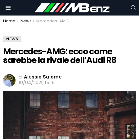
C
Menu
You are here:
Home
News
Mercedes-AMG: ecco come sarebbe la rivale dell’Audi R8
NEWS
Mercedes-AMG: ecco come
sarebbe la rivale dell’Audi R8
di
Alessio Salome
10/04/2021, 15:16