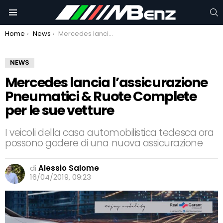
C
Menu
You are here:
Home
News
Mercedes lancia l’assicurazione Pneumatici & Ruote Complete per le sue vetture
NEWS
Mercedes lancia l’assicurazione
Pneumatici & Ruote Complete
per le sue vetture
I veicoli della casa automobilistica tedesca ora
possono godere di una nuova assicurazione
di
Alessio Salome
16/04/2019, 09:23