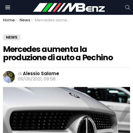
C
Menu
You are here:
Home
News
Mercedes aumenta la produzione di auto a Pechino
NEWS
Mercedes aumenta la
produzione di auto a Pechino
di
Alessio Salome
09/06/2021, 09:58