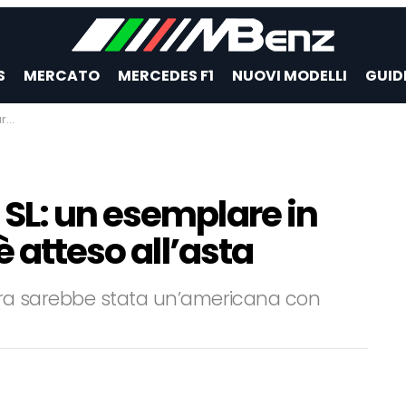
S
MERCATO
MERCEDES F1
NUOVI MODELLI
GUID
sta
SL: un esemplare in
è atteso all’asta
ttura sarebbe stata un’americana con