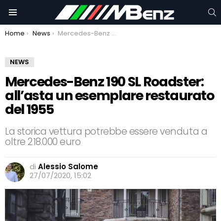
C
Menu
You are here:
Home
News
Mercedes-Benz 190 SL Roadster: all’asta un esemplare restaurato del 1955
NEWS
Mercedes-Benz 190 SL Roadster:
all’asta un esemplare restaurato
del 1955
La storica vettura potrebbe essere venduta a
oltre 218.000 euro
di
Alessio Salome
27/07/2020, 15:02