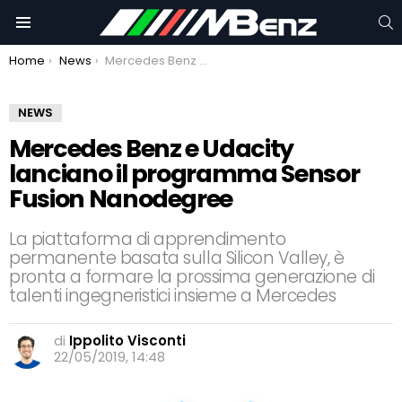
C
Menu
You are here:
Home
News
Mercedes Benz e Udacity lanciano il programma Sensor Fusion Nanodegree
NEWS
Mercedes Benz e Udacity
lanciano il programma Sensor
Fusion Nanodegree
La piattaforma di apprendimento
permanente basata sulla Silicon Valley, è
pronta a formare la prossima generazione di
talenti ingegneristici insieme a Mercedes
di
Ippolito Visconti
22/05/2019, 14:48