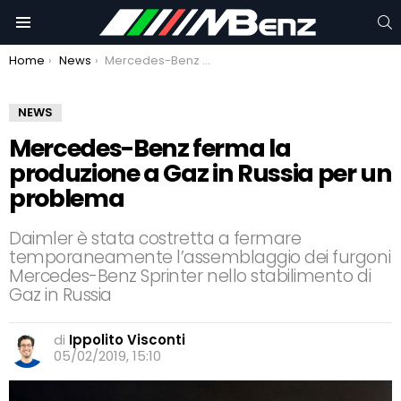
C
Menu
You are here:
Home
News
Mercedes-Benz ferma la produzione a Gaz in Russia per un problema
NEWS
Mercedes-Benz ferma la
produzione a Gaz in Russia per un
problema
Daimler è stata costretta a fermare
temporaneamente l’assemblaggio dei furgoni
Mercedes-Benz Sprinter nello stabilimento di
Gaz in Russia
di
Ippolito Visconti
05/02/2019, 15:10