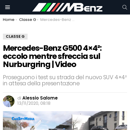
C
Menu
You are here:
Home
Classe G
Mercedes-Benz G500 4×4²: eccolo mentre sfreccia sul Nurburgring | Video
CLASSE G
Mercedes-Benz G500 4×4²:
eccolo mentre sfreccia sul
Nurburgring | Video
Proseguono i test su strada del nuovo SUV 4×4²
in attesa della presentazione
di
Alessio Salome
13/11/2020, 08:18