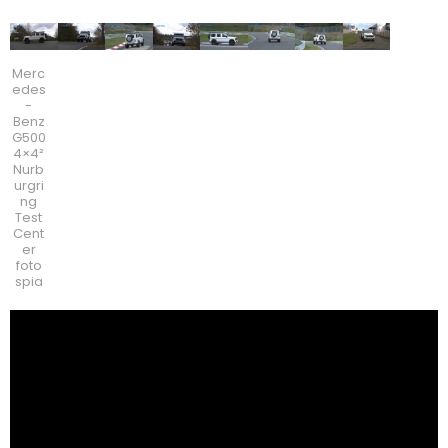
Merc
edes
-
Benz
G500
4×4²
Nurb
urgri
ng
Test
Cent
er
foto
spia