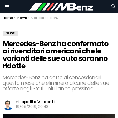
C
Menu
You are here:
Home
News
Mercedes-Benz ha confermato ai rivenditori americani che le varianti delle sue auto saranno ridotte
NEWS
Mercedes-Benz ha confermato
ai rivenditori americani che le
varianti delle sue auto saranno
ridotte
Mercedes-Benz ha detto ai concessionari
questo mese che eliminerà alcune delle sue
offerte negli Stati Uniti l’anno prossimo
di
Ippolito Visconti
19/05/2019, 20:48