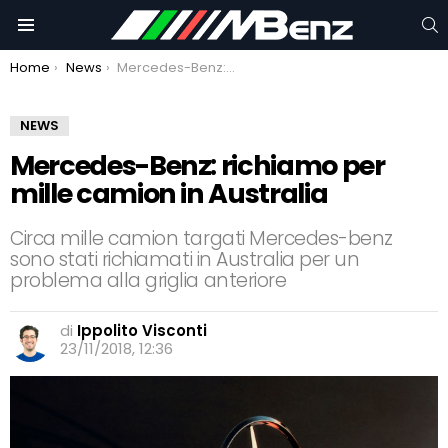
C
Menu
You are here:
Home
News
Mercedes-Benz: richiamo per mille camion in Australia
NEWS
Mercedes-Benz: richiamo per
mille camion in Australia
Circa mille camion targati Mercedes-benz
sono stati richiamati in Australia per un
problema alla griglia anteriore
di
Ippolito Visconti
23/11/2018, 12:36