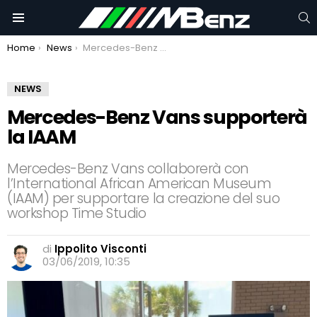
C
Menu
You are here:
Home
News
Mercedes-Benz Vans supporterà la IAAM
NEWS
Mercedes-Benz Vans supporterà
la IAAM
Mercedes-Benz Vans collaborerà con
l’International African American Museum
(IAAM) per supportare la creazione del suo
workshop Time Studio
di
Ippolito Visconti
03/06/2019, 10:35