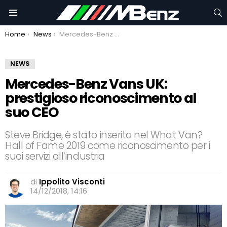
C
Menu
You are here:
Home
News
Mercedes-Benz Vans UK: prestigioso riconoscimento al suo CEO
NEWS
Mercedes-Benz Vans UK:
prestigioso riconoscimento al
suo CEO
Steve Bridge, è stato inserito nel What Van?
Hall of Fame 2019 come riconoscimento per i
suoi servizi all’industria
di
Ippolito Visconti
14/12/2018, 14:16