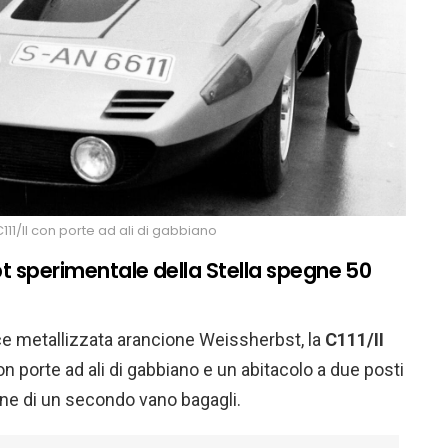
11/II con porte ad ali di gabbiano
pt sperimentale della Stella spegne 50
ice metallizzata arancione Weissherbst, la
C111/II
n porte ad ali di gabbiano e un abitacolo a due posti
one di un secondo vano bagagli.