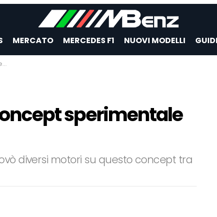
S
MERCATO
MERCEDES F1
NUOVI MODELLI
GUID
ni
l concept sperimentale
ovò diversi motori su questo concept tra