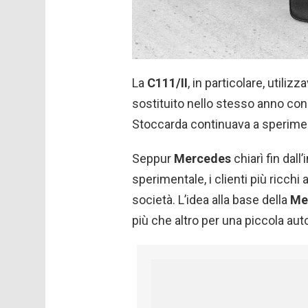
La
C111/II
, in particolare, util
sostituito nello stesso anno con u
Stoccarda continuava a speriment
Seppur
Mercedes
chiarì fin dal
sperimentale, i clienti più ricch
società. L’idea alla base della
Me
più che altro per una piccola aut