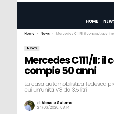
HOME
NEW
You are here:
Home
News
Mercedes C111/II: il concept sperimentale compie 50 an
NEWS
Mercedes C111/II: i
compie 50 anni
La casa automobilistica tedesca pr
cui un’unità V8 da 3.5 litri
di
Alessio Salome
24/03/2020, 08:14