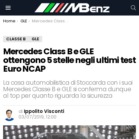
C
Menu
You are here:
Home
GLE
Mercedes Class B e GLE ottengono 5 stelle negli ultimi test Euro NCAP
CLASSE B
GLE
Mercedes Class B e GLE
ottengono 5 stelle negli ultimi test
Euro NCAP
La casa automobilistica di Stoccarda con i suoi
Mercedes Classe B e GLE si conferma dunque
al top per quanto riguarda la sicurezza
di
Ippolito Visconti
03/07/2019, 12:00