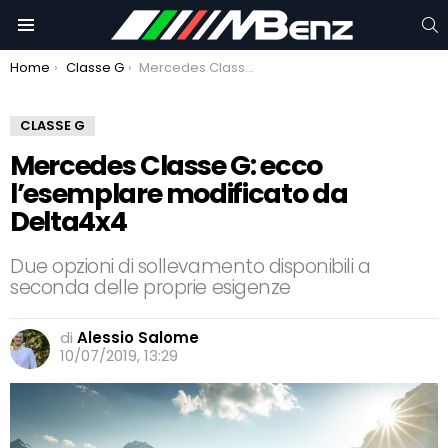
C
Menu
You are here:
Home
Classe G
Mercedes Classe G: ecco l’esemplare modificato da Delta4x4
CLASSE G
Mercedes Classe G: ecco
l’esemplare modificato da
Delta4x4
Due opzioni di sollevamento disponibili a
seconda delle proprie esigenze
di
Alessio Salome
10/07/2019, 13:29