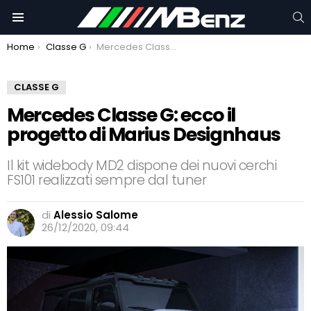
C
Menu
You are here:
Home
Classe G
Mercedes Classe G: ecco il progetto di Marius Designhaus
CLASSE G
Mercedes Classe G: ecco il
progetto di Marius Designhaus
Il kit widebody MD2 dispone dei nuovi cerchi
FS101 realizzati sempre dal tuner
di
Alessio Salome
26/12/2020, 09:44