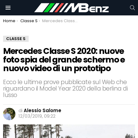
C
Menu
You are here:
Home
Classe S
Mercedes Classe S 2020: nuove foto spia del grande schermo e nuovo video di un prototipo
CLASSE S
Mercedes Classe S 2020: nuove
foto spia del grande schermo e
nuovo video di un prototipo
Ecco le ultime prove pubblicate sul Web che
riguardano il Model Year 2020 della berlina di
lusso
di
Alessio Salome
12/03/2019, 09:22