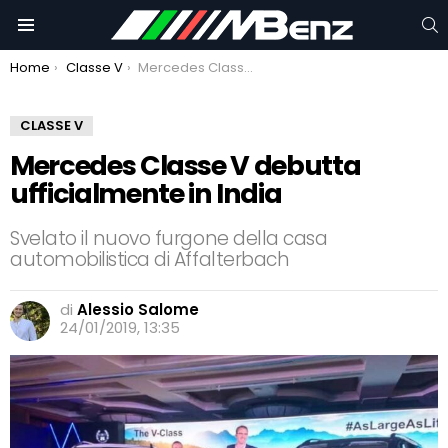
C
Menu
You are here:
Home
Classe V
Mercedes Classe V debutta ufficialmente in India
CLASSE V
Mercedes Classe V debutta
ufficialmente in India
Svelato il nuovo furgone della casa
automobilistica di Affalterbach
di
Alessio Salome
24/01/2019, 13:35