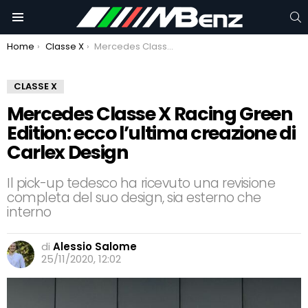
C
Menu
You are here:
Home
Classe X
Mercedes Classe X Racing Green Edition: ecco l’ultima creazione di Carlex Design
CLASSE X
Mercedes Classe X Racing Green
Edition: ecco l’ultima creazione di
Carlex Design
Il pick-up tedesco ha ricevuto una revisione
completa del suo design, sia esterno che
interno
di
Alessio Salome
25/11/2020, 12:02