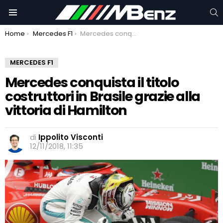
C
Menu
You are here:
Home
Mercedes F1
Mercedes conquista il titolo costruttori in Brasile grazie alla vittoria di Hamilton
MERCEDES F1
Mercedes conquista il titolo
costruttori in Brasile grazie alla
vittoria di Hamilton
di
Ippolito Visconti
12/11/2018, 11:35