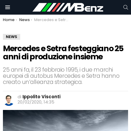
C
Menu
You are here:
Home
News
Mercedes e Setra festeggiano 25 anni di produzione insieme
NEWS
Mercedes e Setra festeggiano 25
anni di produzione insieme
25 anni fa, il 23 febbraio 1995, i due marchi
europei di autobus Mercedes e Setra hanno
creato un’alleanza strategica.
di
Ippolito Visconti
20/02/2020, 14:35