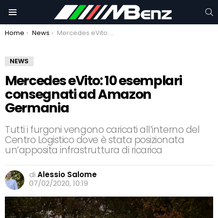
C
Menu
You are here:
Home
News
Mercedes eVito: 10 esemplari consegnati ad Amazon Germania
NEWS
Mercedes eVito: 10 esemplari
consegnati ad Amazon
Germania
Tutti i furgoni vengono caricati all’interno del
Centro Logistico dove è stata posizionata
un’apposita infrastruttura di ricarica
di
Alessio Salome
07/02/2020, 10:19