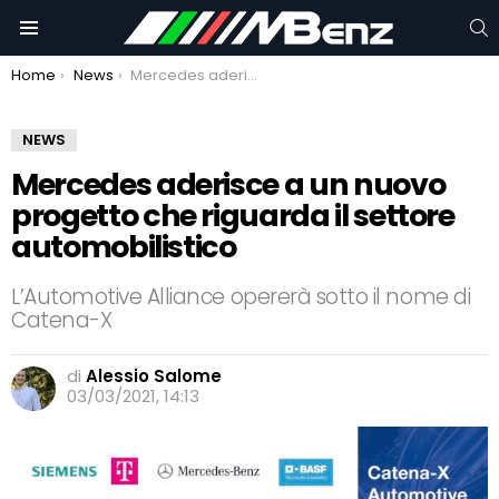
C
Menu
You are here:
Home
News
Mercedes aderisce a un nuovo progetto che riguarda il settore automobilistico
NEWS
Mercedes aderisce a un nuovo
progetto che riguarda il settore
automobilistico
L’Automotive Alliance opererà sotto il nome di
Catena-X
di
Alessio Salome
03/03/2021, 14:13