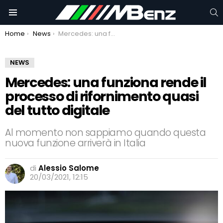
C
Menu
You are here:
Home
News
Mercedes: una funziona rende il processo di rifornimento quasi del tutto digitale
NEWS
Mercedes: una funziona rende il
processo di rifornimento quasi
del tutto digitale
Al momento non sappiamo quando questa
nuova funzione arriverà in Italia
di
Alessio Salome
20/03/2021, 12:15