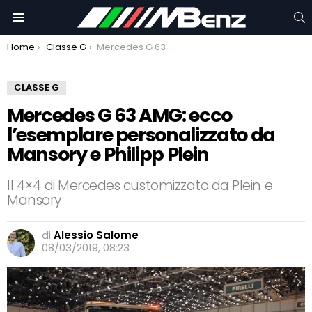
C
Menu
You are here:
Home
Classe G
Mercedes G 63 AMG: ecco l’esemplare personalizzato da Mansory e Philipp Plein
CLASSE G
Mercedes G 63 AMG: ecco
l’esemplare personalizzato da
Mansory e Philipp Plein
Il 4×4 di Mercedes customizzato da Plein e
Mansory
di
Alessio Salome
08/03/2019, 08:23