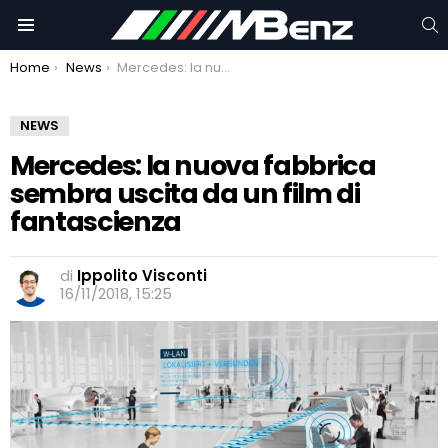
C
Menu
You are here:
Home
News
Mercedes: la nuova fabbrica sembra uscita da un film di fantascienza
NEWS
Mercedes: la nuova fabbrica
sembra uscita da un film di
fantascienza
di
Ippolito Visconti
16/11/2018, 15:25