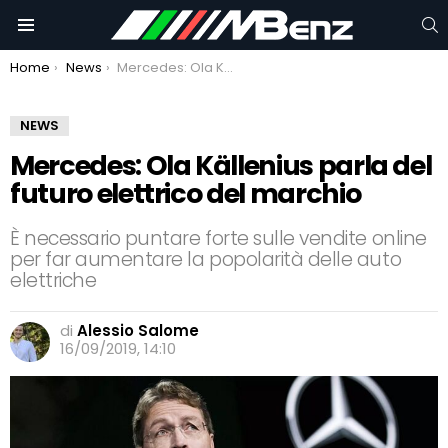
C
Menu
You are here:
Home
News
Mercedes: Ola Källenius parla del futuro elettrico del marchio
NEWS
Mercedes: Ola Källenius parla del
futuro elettrico del marchio
È necessario puntare forte sulle vendite online
per far aumentare la popolarità delle auto
elettriche
di
Alessio Salome
16/09/2019, 14:10