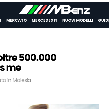
S
MERCATO
MERCEDES F1
NUOVI MODELLI
GUID
e
oltre 500.000
es me
ato in Malesia