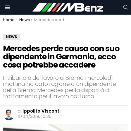
C
Menu
You are here:
Home
News
Mercedes perde causa con suo dipendente in Germania, ecco cosa potrebbe accadere
NEWS
Mercedes perde causa con suo
dipendente in Germania, ecco
cosa potrebbe accadere
Il tribunale del lavoro di Brema mercoledì
mattina ha dato ragione a un dipendente
della Brema Mercedes per la disparità di
trattamento per il lavoro notturno
di
Ippolito Visconti
11/04/2019, 10:36