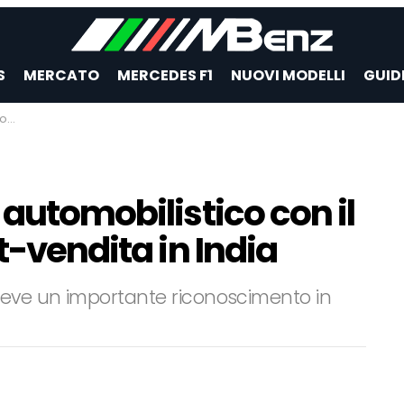
S
MERCATO
MERCEDES F1
NUOVI MODELLI
GUID
dia
 automobilistico con il
t-vendita in India
ceve un importante riconoscimento in